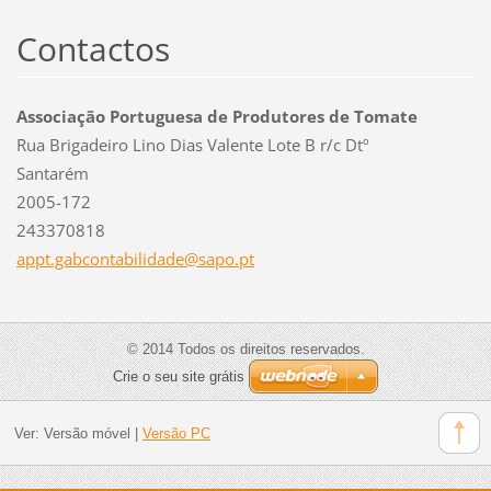
Contactos
Associação Portuguesa de Produtores de Tomate
Rua Brigadeiro Lino Dias Valente Lote B r/c Dtº
Santarém
2005-172
243370818
appt.gab
contabil
idade@sa
po.pt
© 2014 Todos os direitos reservados.
Crie o seu site grátis
Ver:
Versão móvel
|
Versão PC