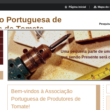
Página inicial
Mapa do 
o Portuguesa de
Pesquis
s de Tomate
Uma pequena parte de u
que sendo Presente será 
Bem-vindos à Associação
Portuguesa de Produtores de
Tomate!