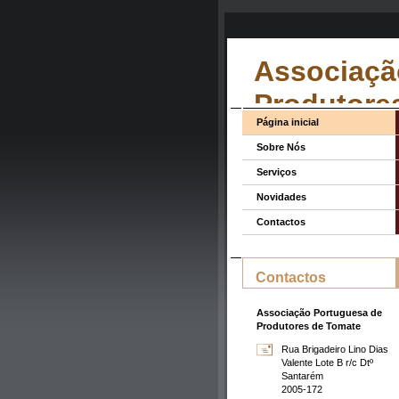
Associaçã
Produtore
Página inicial
Sobre Nós
Serviços
Novidades
Contactos
Contactos
Associação Portuguesa de
Produtores de Tomate
Rua Brigadeiro Lino Dias
Valente Lote B r/c Dtº
Santarém
2005-172