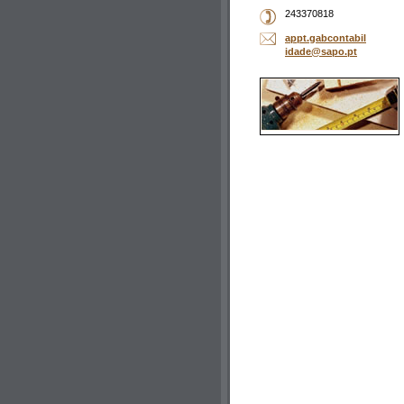
243370818
appt.gab
contabil
idade@sa
po.pt