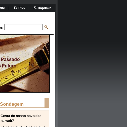
site
RSS
Imprimir
ar:
m Passado
o Futuro
Sondagem
Gosta do nosso novo site
na web?