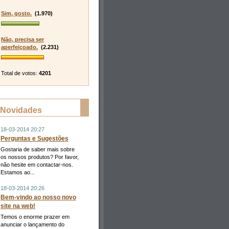
Sim, gosto.
(1.970)
Não, precisa ser
aperfeiçoado.
(2.231)
Total de votos:
4201
Novidades
18-03-2014 20:27
Perguntas e Sugestões
Gostaria de saber mais sobre
os nossos produtos? Por favor,
não hesite em contactar-nos.
Estamos ao...
18-03-2014 20:26
Bem-vindo ao nosso novo
site na web!
Temos o enorme prazer em
anunciar o lançamento do